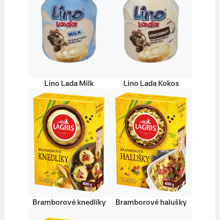
Lino Lada Milk
Lino Lada Kokos
Bramborové knedlíky
Bramborové halušky