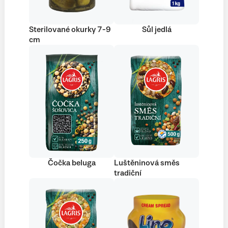
Sterilované okurky 7-9
Sůl jedlá
cm
Čočka beluga
Luštěninová směs
tradiční