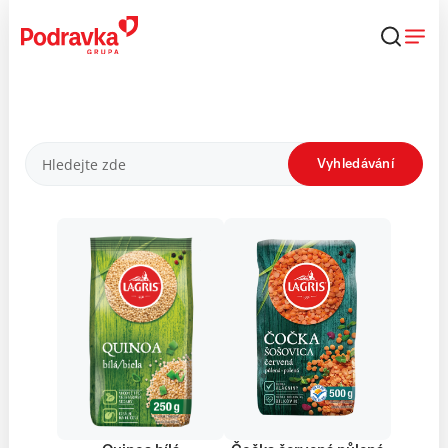
Přejít
k
obsahu
Produkty
Vyhledávání