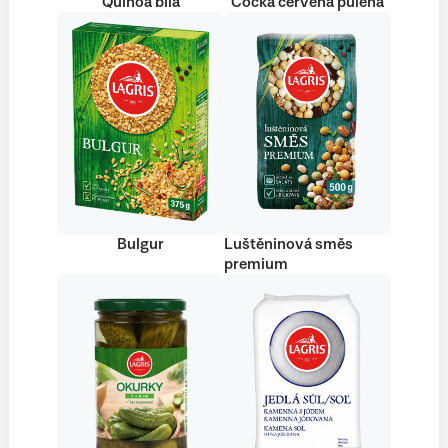
Quinoa bílá
Čočka červená půlená
Bulgur
Luštěninová směs
premium