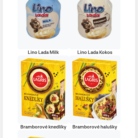
Lino Lada Milk
Lino Lada Kokos
Bramborové knedlíky
Bramborové halušky