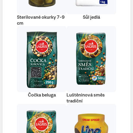
Sterilované okurky 7-9
Sůl jedlá
cm
Čočka beluga
Luštěninová směs
tradiční