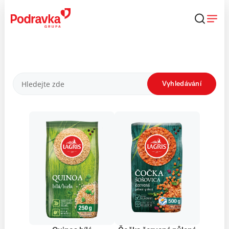
Přejít
k
obsahu
Produkty
Vyhledávání