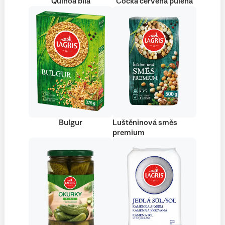
Quinoa bílá
Čočka červená půlená
Bulgur
Luštěninová směs
premium