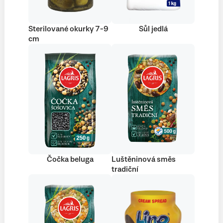
Sterilované okurky 7-9
Sůl jedlá
cm
Čočka beluga
Luštěninová směs
tradiční