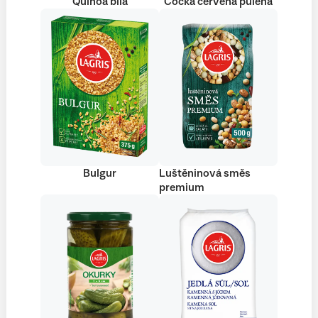
Quinoa bílá
Čočka červená půlená
Bulgur
Luštěninová směs
premium