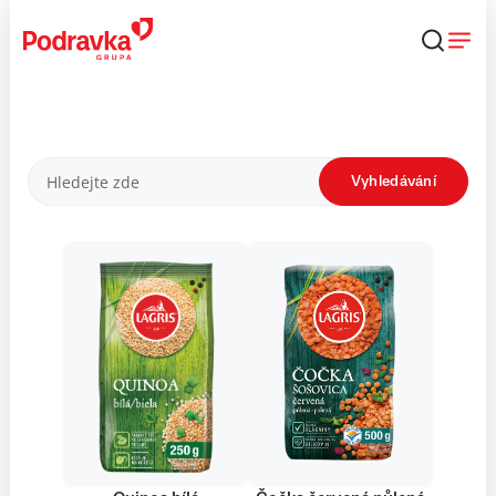
Přejít
k
obsahu
Produkty
Vyhledávání