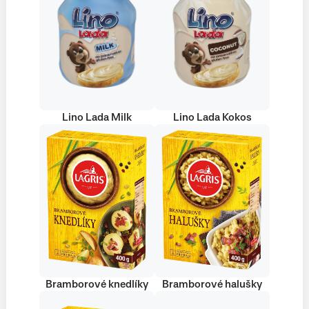
Lino Lada Milk
Lino Lada Kokos
Bramborové knedlíky
Bramborové halušky