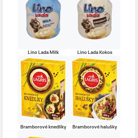
Lino Lada Milk
Lino Lada Kokos
Bramborové knedlíky
Bramborové halušky