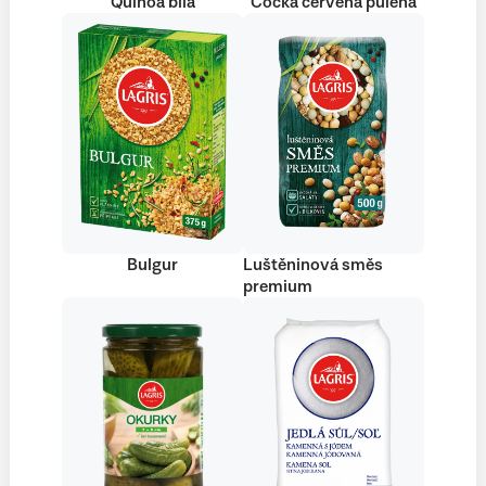
Quinoa bílá
Čočka červená půlená
Bulgur
Luštěninová směs
premium