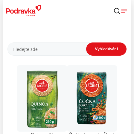
Přejít
k
obsahu
Produkty
Vyhledávání