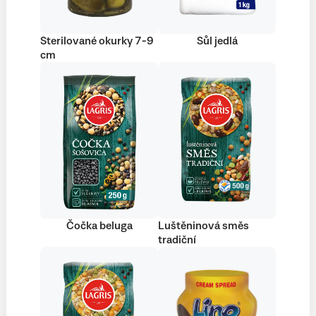
Sterilované okurky 7-9
Sůl jedlá
cm
Čočka beluga
Luštěninová směs
tradiční