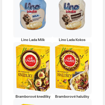
Lino Lada Milk
Lino Lada Kokos
Bramborové knedlíky
Bramborové halušky