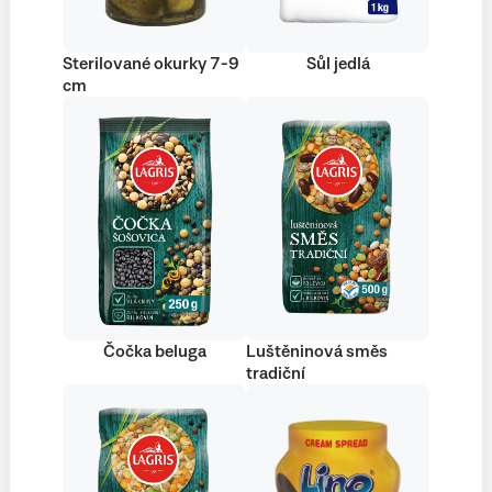
Sterilované okurky 7-9
Sůl jedlá
cm
Čočka beluga
Luštěninová směs
tradiční