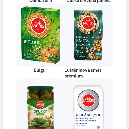
Quinoa bílá
Čočka červená půlená
Bulgur
Luštěninová směs
premium