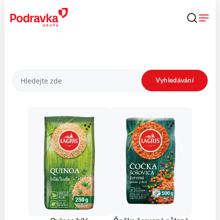
Přejít
k
obsahu
Produkty
Vyhledávání