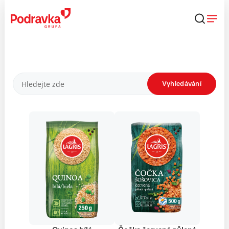
Přejít
k
obsahu
Produkty
Vyhledávání