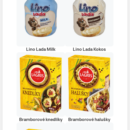
Lino Lada Milk
Lino Lada Kokos
Bramborové knedlíky
Bramborové halušky