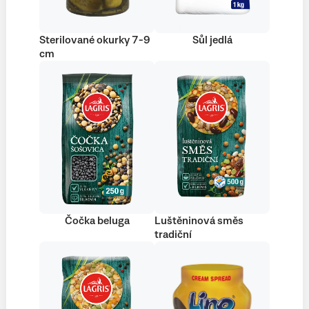
Sterilované okurky 7-9
Sůl jedlá
cm
Čočka beluga
Luštěninová směs
tradiční