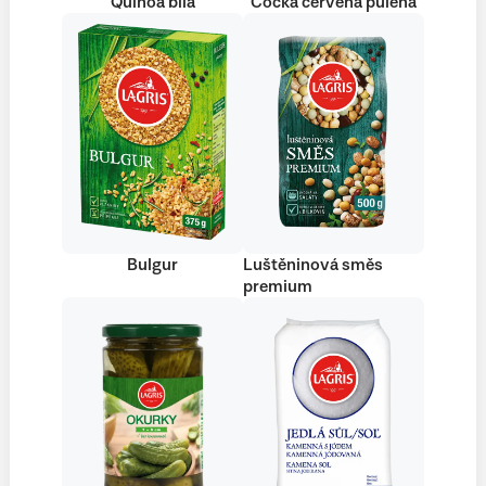
Quinoa bílá
Čočka červená půlená
Bulgur
Luštěninová směs
premium