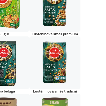
Bulgur
Luštěninová směs premium
ka beluga
Luštěninová směs tradiční