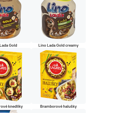
 Lada Gold
Lino Lada Gold creamy
ové knedlíky
Bramborové halušky