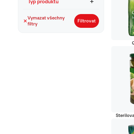
Typ produktu
Vymazat všechny
Filtrovat
filtry
Q
Sterilov