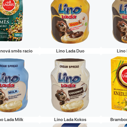
inová směs racio
Lino Lada Duo
Lino
no Lada Milk
Lino Lada Kokos
Brambor