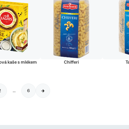
vá kaše s mlékem
Chifferi
T
2
…
6