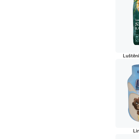
Luštěn
Li