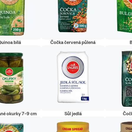
uinoa bílá
Čočka červená půlená
ané okurky 7-9 cm
Sůl jedlá
Čoč