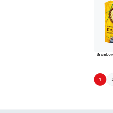
Bramboro
1