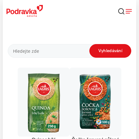
Přejít
k
obsahu
Produkty
Vyhledávání