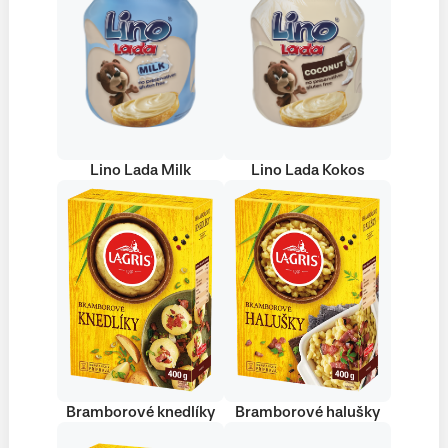
Lino Lada Milk
Lino Lada Kokos
Bramborové knedlíky
Bramborové halušky