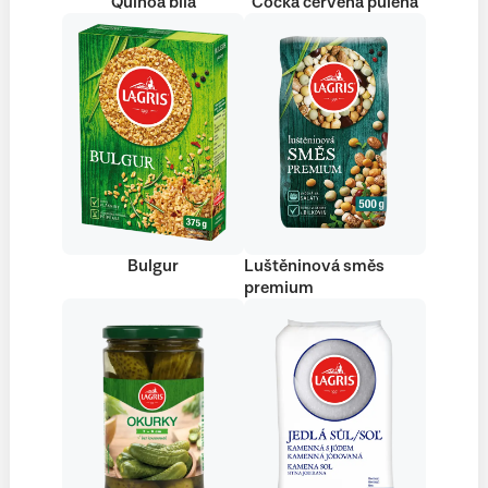
Quinoa bílá
Čočka červená půlená
Bulgur
Luštěninová směs
premium