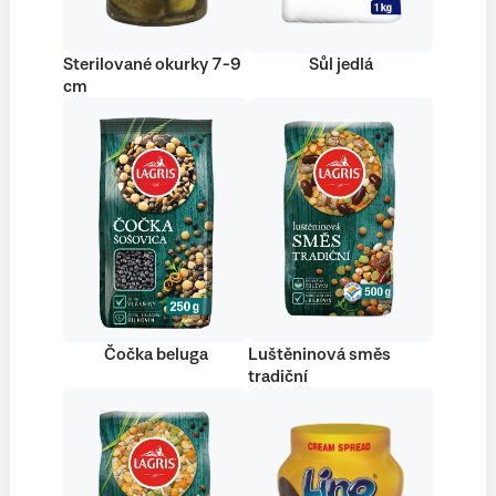
Sterilované okurky 7-9
Sůl jedlá
cm
Čočka beluga
Luštěninová směs
tradiční