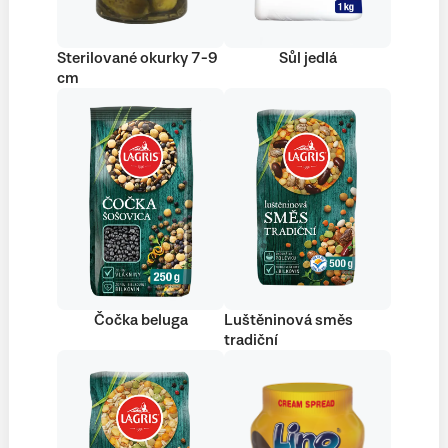
Sterilované okurky 7-9
Sůl jedlá
cm
Čočka beluga
Luštěninová směs
tradiční