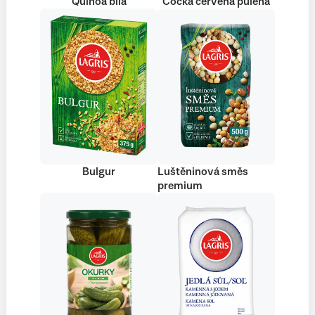
Quinoa bílá
Čočka červená půlená
Bulgur
Luštěninová směs
premium