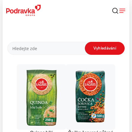
Přejít
k
obsahu
Produkty
Vyhledávání