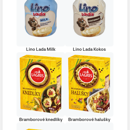
Lino Lada Milk
Lino Lada Kokos
Bramborové knedlíky
Bramborové halušky