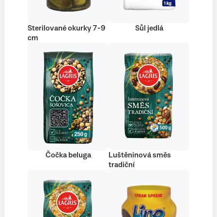
Sterilované okurky 7-9
Sůl jedlá
cm
Čočka beluga
Luštěninová směs
tradiční