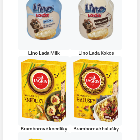
Lino Lada Milk
Lino Lada Kokos
Bramborové knedlíky
Bramborové halušky