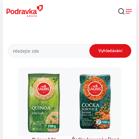
Přejít
k
obsahu
Produkty
Vyhledávání