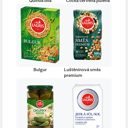
Quinoa bílá
Čočka červená půlená
Bulgur
Luštěninová směs
premium