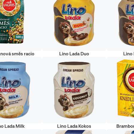
inová směs racio
Lino Lada Duo
Lino
no Lada Milk
Lino Lada Kokos
Brambor