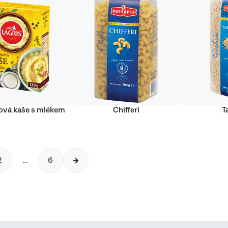
vá kaše s mlékem
Chifferi
T
2
…
6