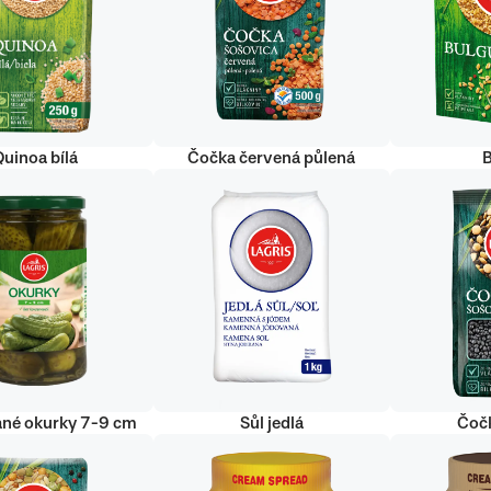
uinoa bílá
Čočka červená půlená
ané okurky 7-9 cm
Sůl jedlá
Čoč