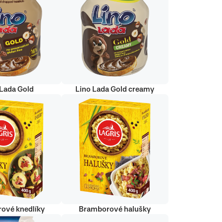
 Lada Gold
Lino Lada Gold creamy
ové knedlíky
Bramborové halušky