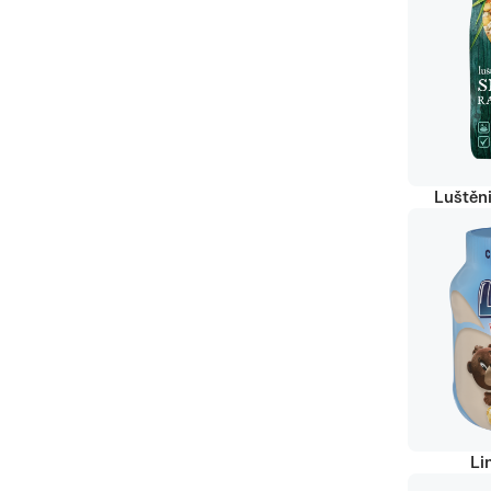
Luštěn
Li