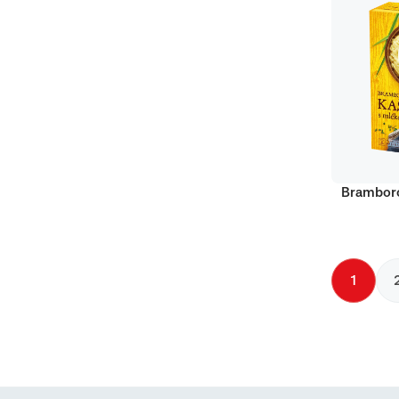
Bramboro
1