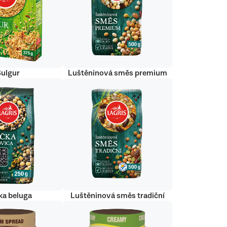
Bulgur
Luštěninová směs premium
ka beluga
Luštěninová směs tradiční