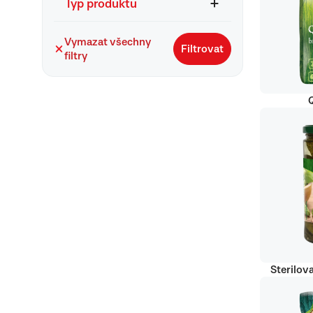
Typ produktu
Vymazat všechny
Filtrovat
filtry
Q
Sterilov