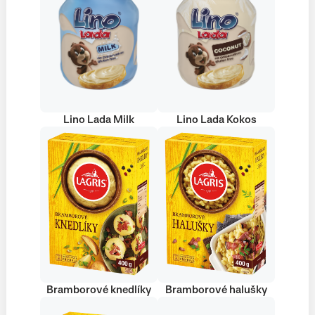
Lino Lada Milk
Lino Lada Kokos
Bramborové knedlíky
Bramborové halušky