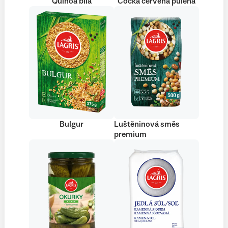
Quinoa bílá
Čočka červená půlená
Bulgur
Luštěninová směs
premium