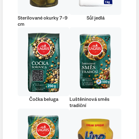
Sterilované okurky 7-9
Sůl jedlá
cm
Čočka beluga
Luštěninová směs
tradiční