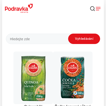
Přejít
k
obsahu
Produkty
Vyhledávání