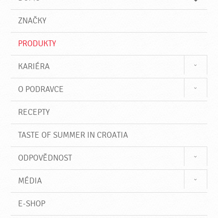
d
d
á
a
v
ZNAČKY
t
á
n
PRODUKTY
í
KARIÉRA
O PODRAVCE
RECEPTY
TASTE OF SUMMER IN CROATIA
ODPOVĚDNOST
MÉDIA
E-SHOP