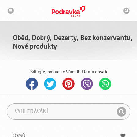
n
V
a
y
v
h
i
g
l
a
e
c
d
e
á
Oběd, Dobrý, Dezerty, Bez konzervantů,
v
a
Nové produkty
č
Sdílejte, pokud se Vám líbil tento obsah
V
F
y
r
H
h
á
l
l
z
e
e
e
DOMŮ