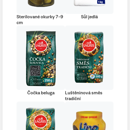
Sterilované okurky 7-9
Sůl jedlá
cm
Čočka beluga
Luštěninová směs
tradiční