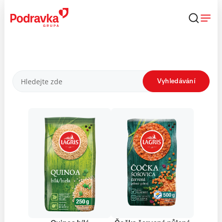
Přejít
k
obsahu
Produkty
Vyhledávání