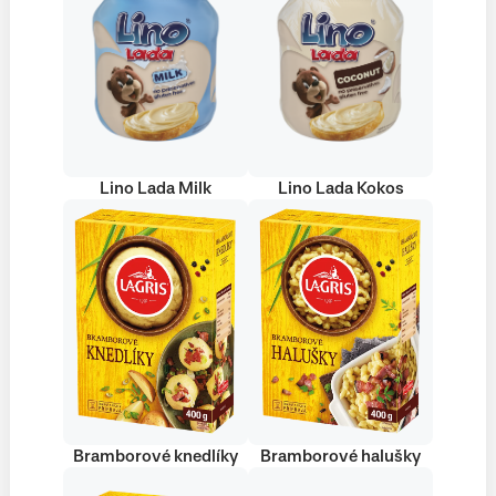
Lino Lada Milk
Lino Lada Kokos
Bramborové knedlíky
Bramborové halušky