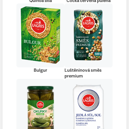
Quinoa bílá
Čočka červená půlená
Bulgur
Luštěninová směs
premium