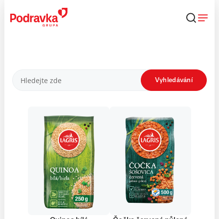
Přejít
k
obsahu
Produkty
Vyhledávání