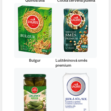
Quinoa bílá
Čočka červená půlená
Bulgur
Luštěninová směs
premium