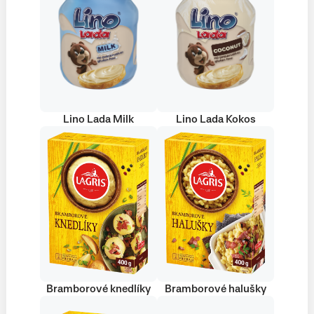
Lino Lada Milk
Lino Lada Kokos
Bramborové knedlíky
Bramborové halušky