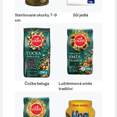
Sterilované okurky 7-9
Sůl jedlá
cm
Čočka beluga
Luštěninová směs
tradiční