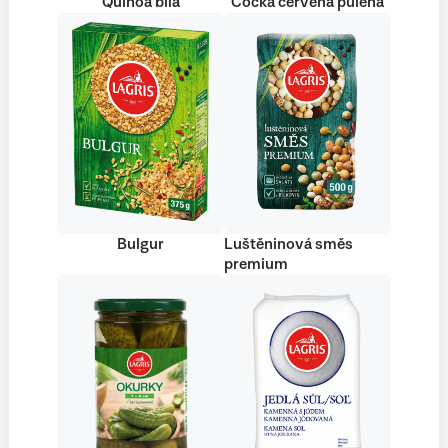
Quinoa bílá
Čočka červená půlená
Bulgur
Luštěninová směs
premium