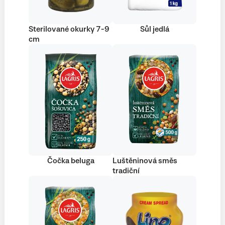
Sterilované okurky 7-9
Sůl jedlá
cm
Čočka beluga
Luštěninová směs
tradiční