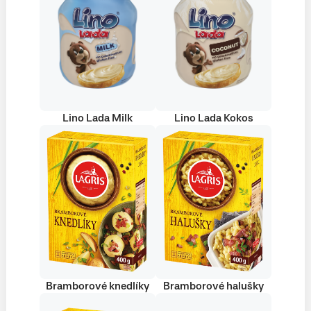
Lino Lada Milk
Lino Lada Kokos
Bramborové knedlíky
Bramborové halušky