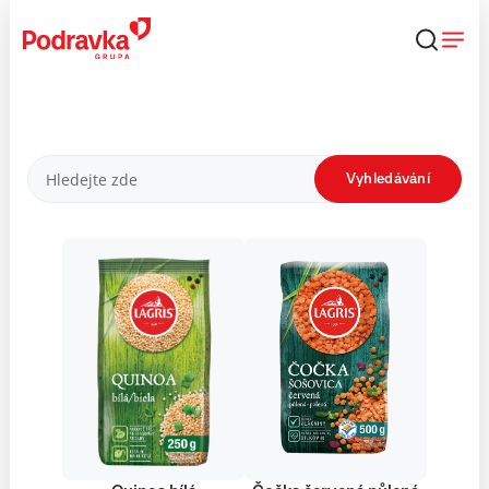
Přejít
k
obsahu
Produkty
Vyhledávání