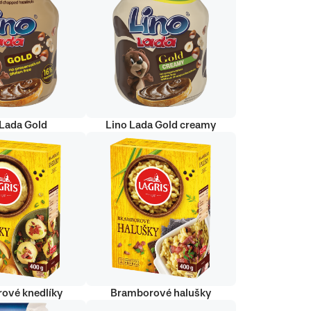
 Lada Gold
Lino Lada Gold creamy
ové knedlíky
Bramborové halušky