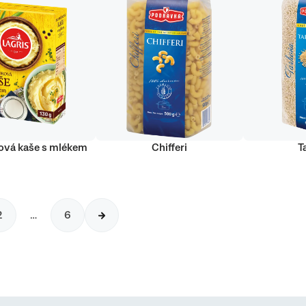
vá kaše s mlékem
Chifferi
T
2
…
6