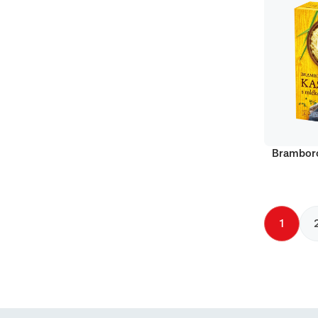
Bramboro
1