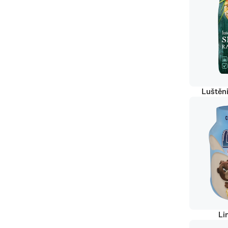
Luštěn
Li