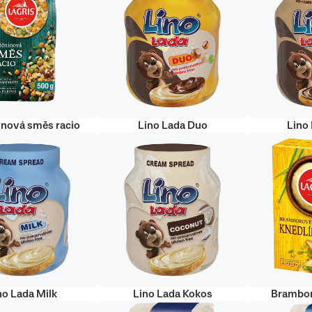
inová směs racio
Lino Lada Duo
Lino
no Lada Milk
Lino Lada Kokos
Brambor