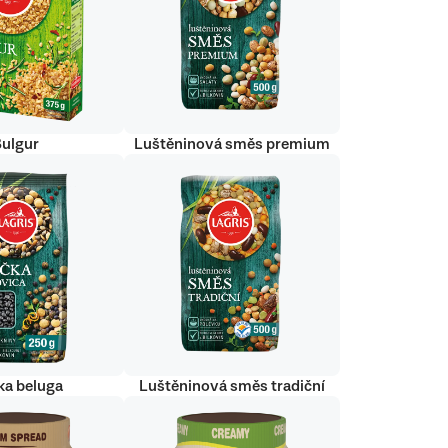
Bulgur
Luštěninová směs premium
ka beluga
Luštěninová směs tradiční