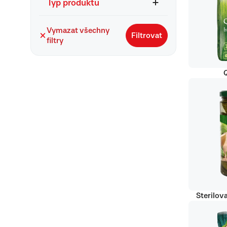
Typ produktu
Vymazat všechny
Filtrovat
filtry
Q
Sterilov