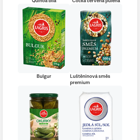
Quinoa bílá
Čočka červená půlená
Bulgur
Luštěninová směs
premium