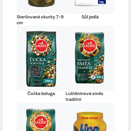
Sterilované okurky 7-9
Sůl jedlá
cm
Čočka beluga
Luštěninová směs
tradiční