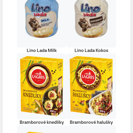
Lino Lada Milk
Lino Lada Kokos
Bramborové knedlíky
Bramborové halušky