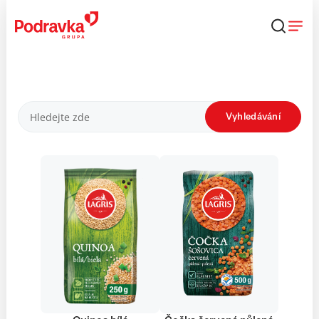
Přejít
k
obsahu
Produkty
Vyhledávání