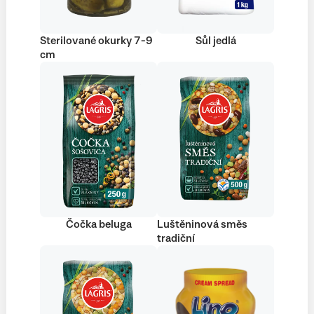
Sterilované okurky 7-9
Sůl jedlá
cm
Čočka beluga
Luštěninová směs
tradiční