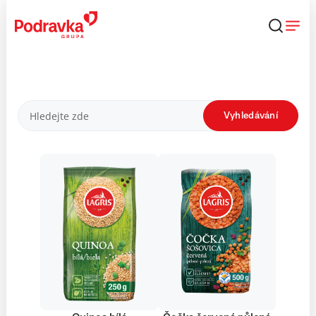
Přejít
k
obsahu
Produkty
Vyhledávání