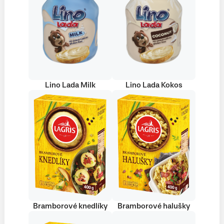
Lino Lada Milk
Lino Lada Kokos
Bramborové knedlíky
Bramborové halušky