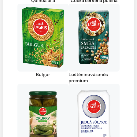
Quinoa bílá
Čočka červená půlená
Bulgur
Luštěninová směs
premium