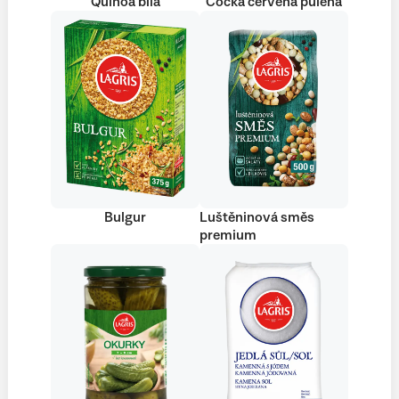
Quinoa bílá
Čočka červená půlená
Bulgur
Luštěninová směs
premium