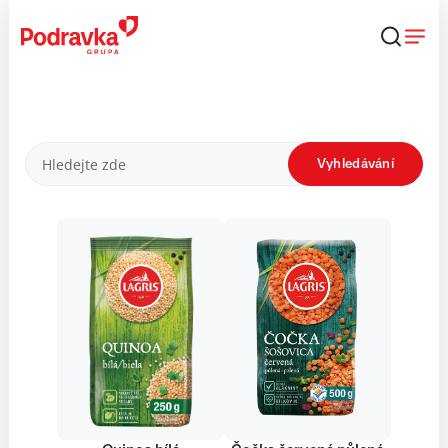
Přejít
k
obsahu
Produkty
Vyhledávání