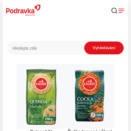
Přejít
k
obsahu
Produkty
Vyhledávání