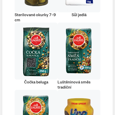
Sterilované okurky 7-9
Sůl jedlá
cm
Čočka beluga
Luštěninová směs
tradiční