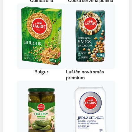
Quinoa bílá
Čočka červená půlená
Bulgur
Luštěninová směs
premium