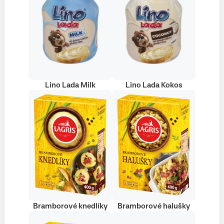
Lino Lada Milk
Lino Lada Kokos
Bramborové knedlíky
Bramborové halušky