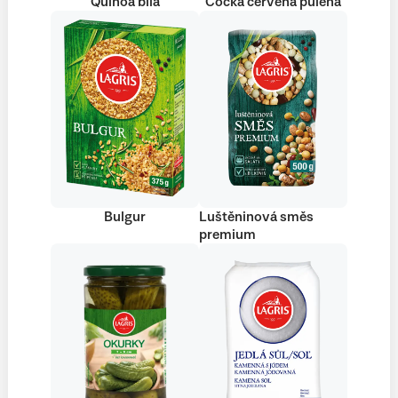
Quinoa bílá
Čočka červená půlená
Bulgur
Luštěninová směs
premium