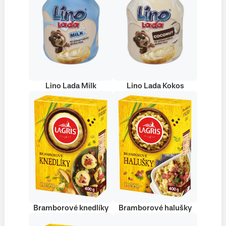
Lino Lada Milk
Lino Lada Kokos
Bramborové knedlíky
Bramborové halušky