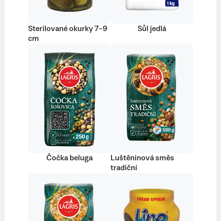
Sterilované okurky 7-9
Sůl jedlá
cm
Čočka beluga
Luštěninová směs
tradiční