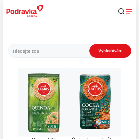
Přejít
k
obsahu
Produkty
Vyhledávání