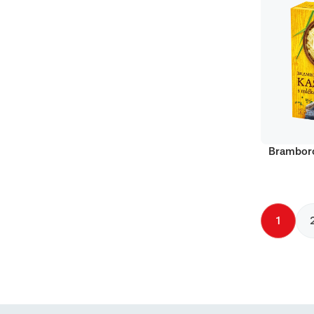
Bramboro
1