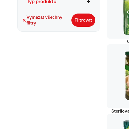
Typ produktu
Vymazat všechny
Filtrovat
filtry
Q
Sterilov