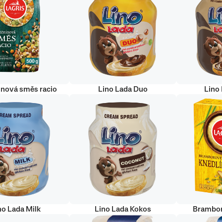
inová směs racio
Lino Lada Duo
Lino
no Lada Milk
Lino Lada Kokos
Brambor