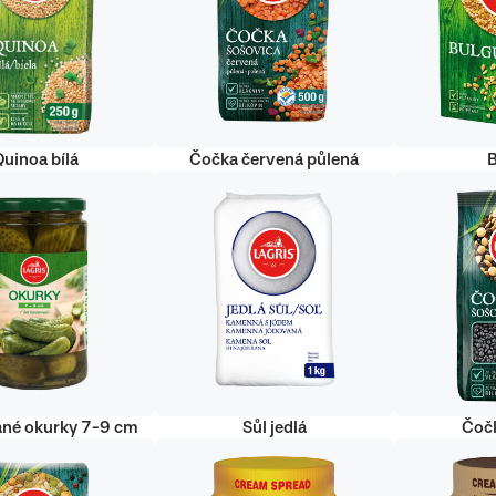
uinoa bílá
Čočka červená půlená
ané okurky 7-9 cm
Sůl jedlá
Čoč