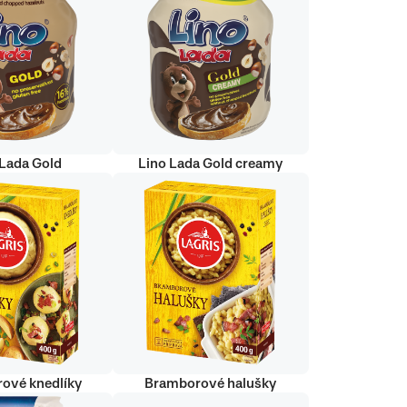
 Lada Gold
Lino Lada Gold creamy
ové knedlíky
Bramborové halušky