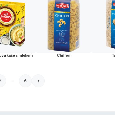
vá kaše s mlékem
Chifferi
T
2
…
6