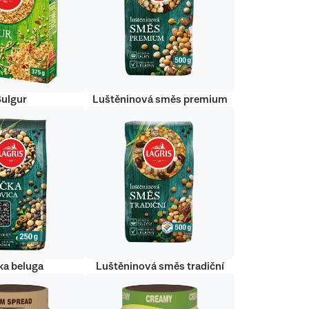
Bulgur
Luštěninová směs premium
ka beluga
Luštěninová směs tradiční