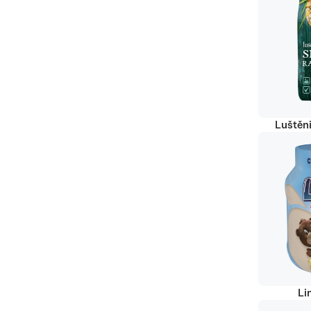
Luštěn
Li