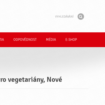
Vyhledávání
Fráze
Hledat
TIA
ODPOVĚDNOST
MÉDIA
E-SHOP
pro vegetariány, Nové