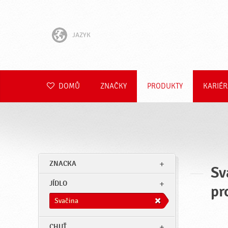
JAZYK
English
Hrvatski
DOMŮ
ZNAČKY
PRODUKTY
KARIÉR
Slovenščina
Slovenčina
Polski
ZNACKA
Sv
Română
JÍDLO
pr
Deutsch
Svačina
CHUŤ