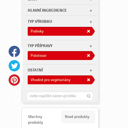
HLAVNÍ INGREDIENCE
TYP VÝROBKU
Polévky
TYP PŘÍPRAVY
Polotovar
OSTATNÍ
Vhodné pro vegetariány
H
l
e
d
a
Všechny
Nové produkty
t
produkty