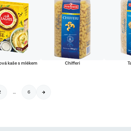
vá kaše s mlékem
Chifferi
T
2
…
6