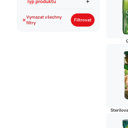
Typ produktu
Vymazat všechny
Filtrovat
filtry
Q
Sterilov