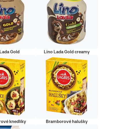
 Lada Gold
Lino Lada Gold creamy
ové knedlíky
Bramborové halušky