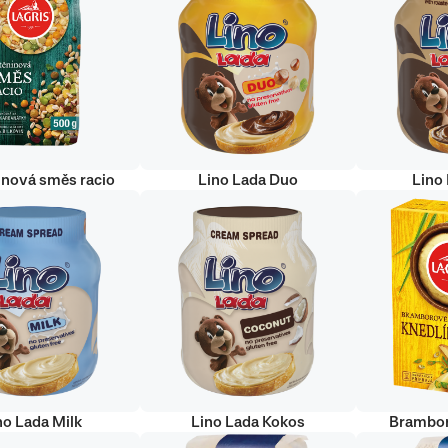
inová směs racio
Lino Lada Duo
Lino
no Lada Milk
Lino Lada Kokos
Brambor