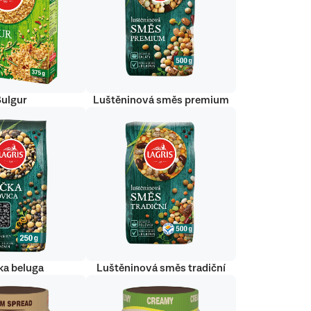
Bulgur
Luštěninová směs premium
ka beluga
Luštěninová směs tradiční