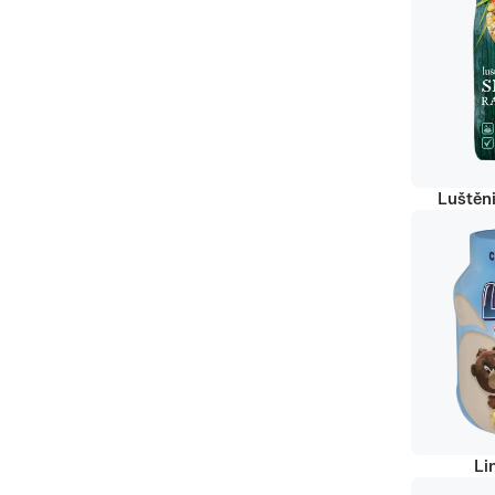
Luštěn
Li