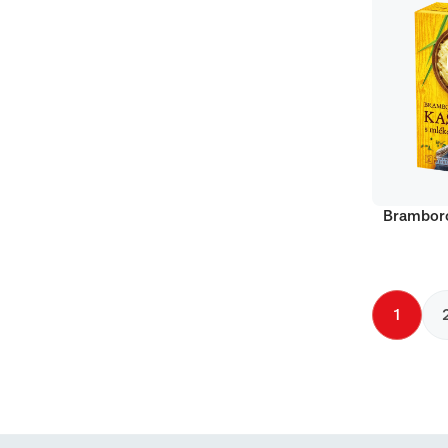
Bramboro
1