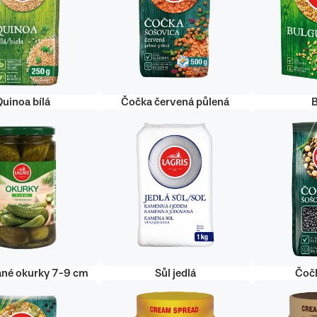
uinoa bílá
Čočka červená půlená
ané okurky 7-9 cm
Sůl jedlá
Čoč