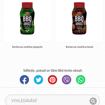
Barbecue omáčka jalapeño
Barbecue omáčka klasik
Sdílejte, pokud se Vám líbil tento obsah
V
F
y
r