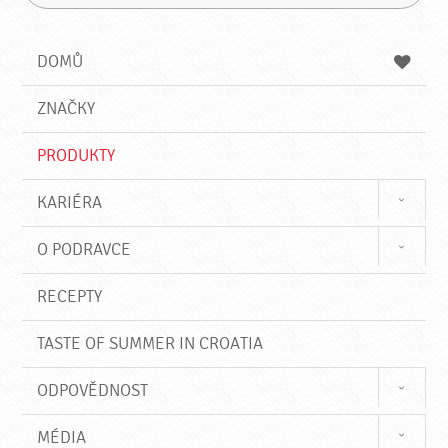
H
h
á
l
l
z
e
e
e
DOMŮ
d
d
á
a
v
ZNAČKY
t
á
n
PRODUKTY
í
KARIÉRA
O PODRAVCE
RECEPTY
TASTE OF SUMMER IN CROATIA
ODPOVĚDNOST
MÉDIA