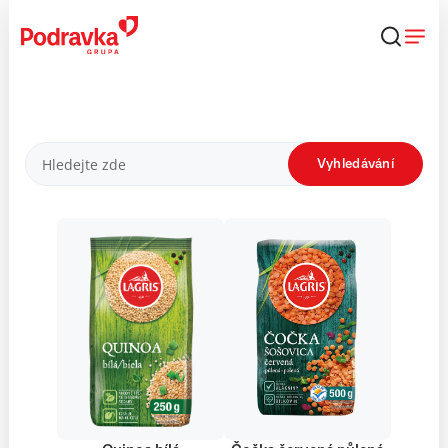
Přejít
k
obsahu
Produkty
Vyhledávání