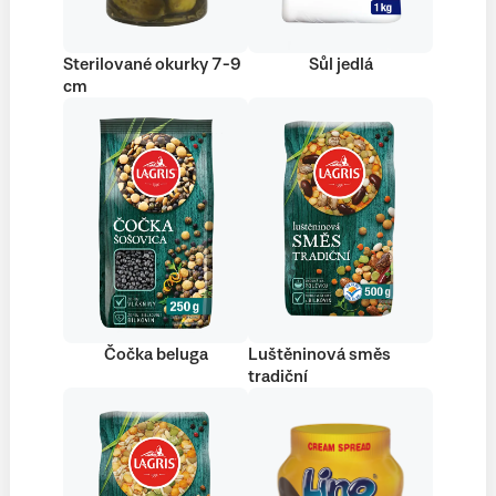
Sterilované okurky 7-9
Sůl jedlá
cm
Čočka beluga
Luštěninová směs
tradiční