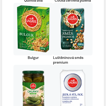
Quinoa bílá
Čočka červená půlená
Bulgur
Luštěninová směs
premium