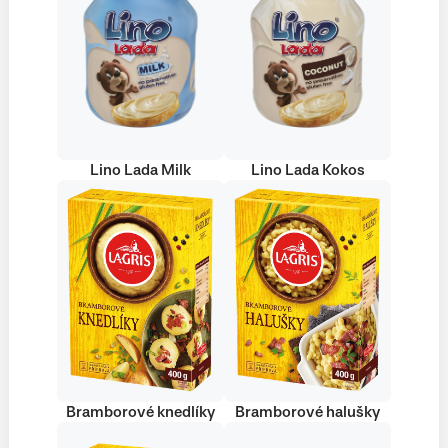
Lino Lada Milk
Lino Lada Kokos
Bramborové knedlíky
Bramborové halušky