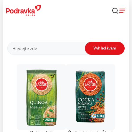
Přejít
k
obsahu
Produkty
Vyhledávání