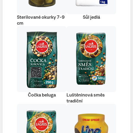
Sterilované okurky 7-9
Sůl jedlá
cm
Čočka beluga
Luštěninová směs
tradiční