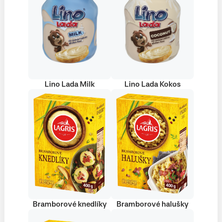
Lino Lada Milk
Lino Lada Kokos
Bramborové knedlíky
Bramborové halušky