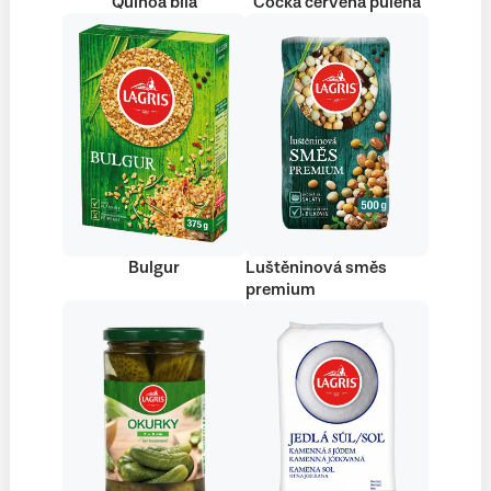
Quinoa bílá
Čočka červená půlená
Bulgur
Luštěninová směs
premium