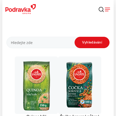
Přejít
k
obsahu
Produkty
Vyhledávání