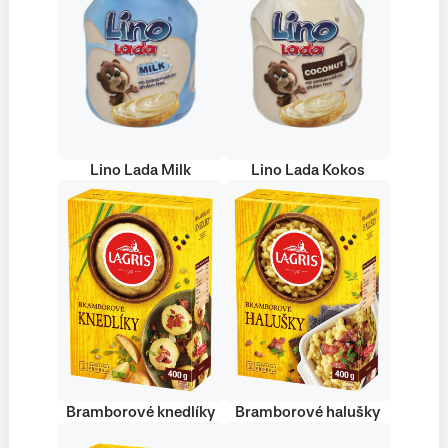
Lino Lada Milk
Lino Lada Kokos
Bramborové knedlíky
Bramborové halušky