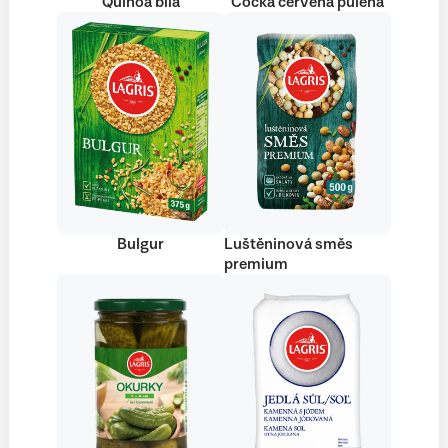
Quinoa bílá
Čočka červená půlená
Bulgur
Luštěninová směs
premium