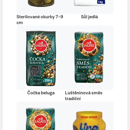
Sterilované okurky 7-9
Sůl jedlá
cm
Čočka beluga
Luštěninová směs
tradiční