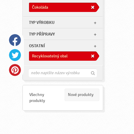
Čokoláda
TYP VÝROBKU
TYP PŘÍPRAVY
OSTATNÍ
Recyklovatelný obal
H
l
e
d
a
Všechny
Nové produkty
t
produkty