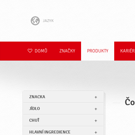
JAZYK
English
Hrvatski
DOMŮ
ZNAČKY
PRODUKTY
KARIÉR
Slovenščina
Slovenčina
Polski
ZNACKA
Čo
Română
JÍDLO
Deutsch
CHUŤ
HLAVNÍ INGREDIENCE