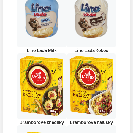
Lino Lada Milk
Lino Lada Kokos
Bramborové knedlíky
Bramborové halušky