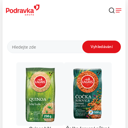
Přejít
k
obsahu
Produkty
Vyhledávání