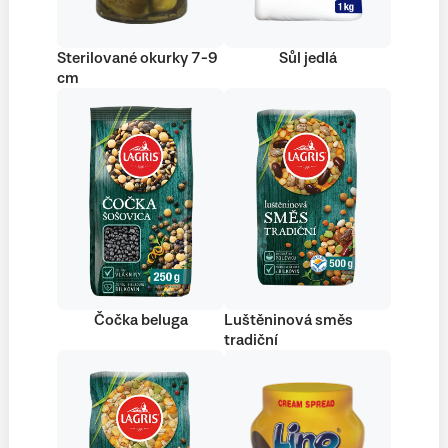
Sterilované okurky 7-9
Sůl jedlá
cm
Čočka beluga
Luštěninová směs
tradiční