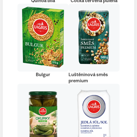
Quinoa bílá
Čočka červená půlená
Bulgur
Luštěninová směs
premium