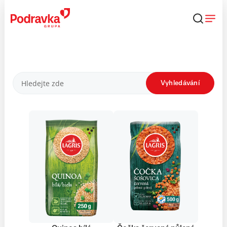
Přejít
k
obsahu
Produkty
Vyhledávání