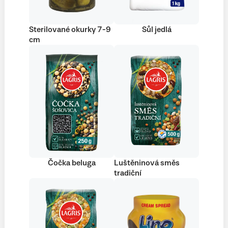
Sterilované okurky 7-9
Sůl jedlá
cm
Čočka beluga
Luštěninová směs
tradiční