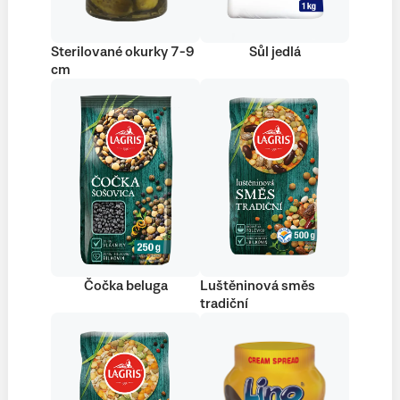
Sterilované okurky 7-9
Sůl jedlá
cm
Čočka beluga
Luštěninová směs
tradiční