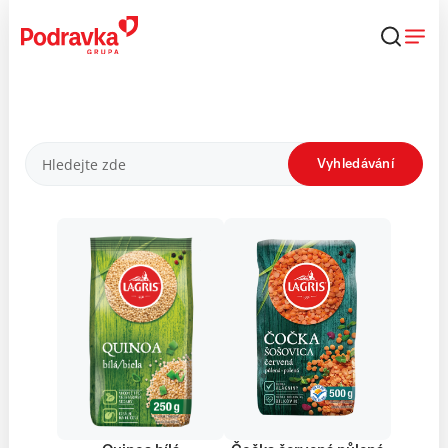
Přejít
k
obsahu
Produkty
Vyhledávání