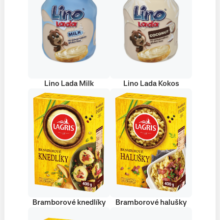
Lino Lada Milk
Lino Lada Kokos
Bramborové knedlíky
Bramborové halušky