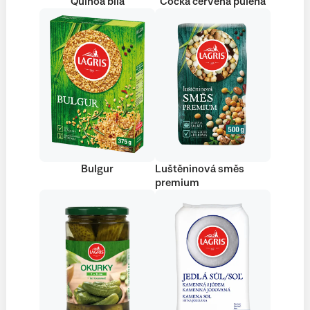
Quinoa bílá
Čočka červená půlená
Bulgur
Luštěninová směs
premium