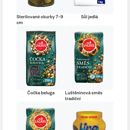
Sterilované okurky 7-9
Sůl jedlá
cm
Čočka beluga
Luštěninová směs
tradiční