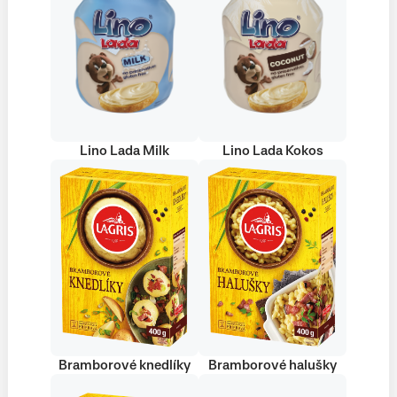
Lino Lada Milk
Lino Lada Kokos
Bramborové knedlíky
Bramborové halušky