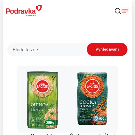
Přejít
k
obsahu
Produkty
Vyhledávání