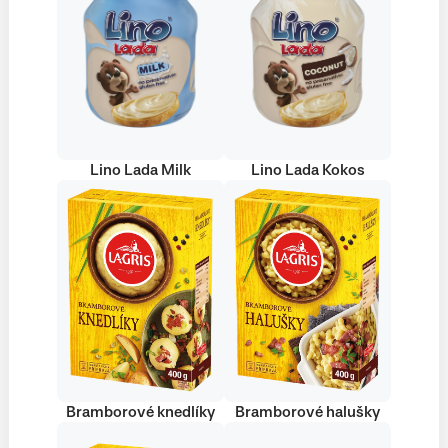
Lino Lada Milk
Lino Lada Kokos
Bramborové knedlíky
Bramborové halušky