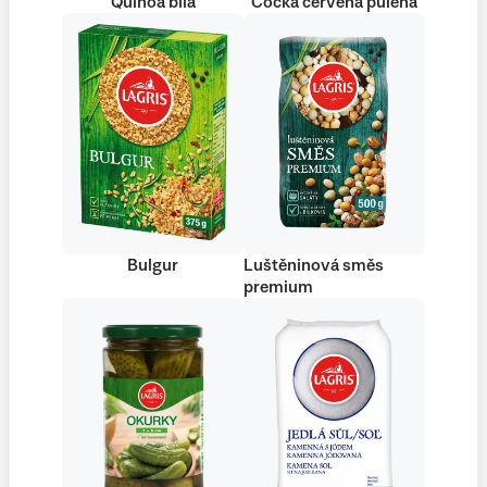
Quinoa bílá
Čočka červená půlená
Bulgur
Luštěninová směs
premium