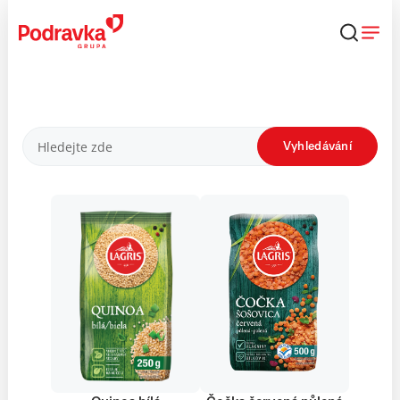
Přejít
k
obsahu
Produkty
Vyhledávání