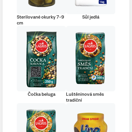
Sterilované okurky 7-9
Sůl jedlá
cm
Čočka beluga
Luštěninová směs
tradiční