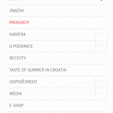
d
d
á
a
v
ZNAČKY
t
á
n
PRODUKTY
í
KARIÉRA
O PODRAVCE
RECEPTY
TASTE OF SUMMER IN CROATIA
ODPOVĚDNOST
MÉDIA
E-SHOP