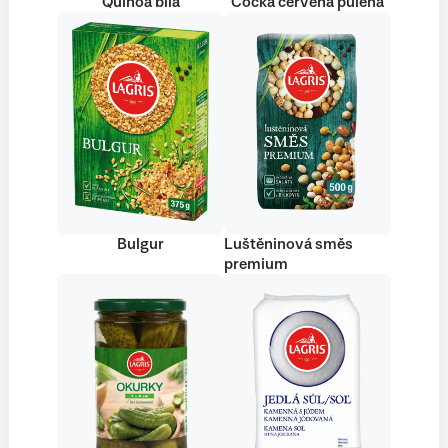
Quinoa bílá
Čočka červená půlená
Bulgur
Luštěninová směs
premium