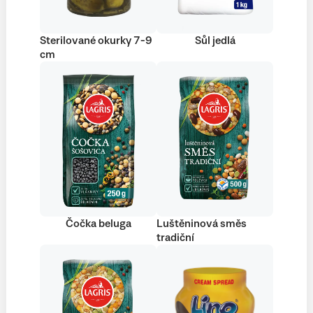
Sterilované okurky 7-9
Sůl jedlá
cm
Čočka beluga
Luštěninová směs
tradiční