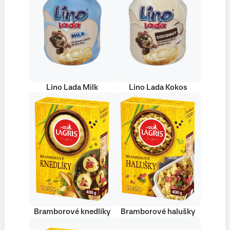
Lino Lada Milk
Lino Lada Kokos
Bramborové knedlíky
Bramborové halušky