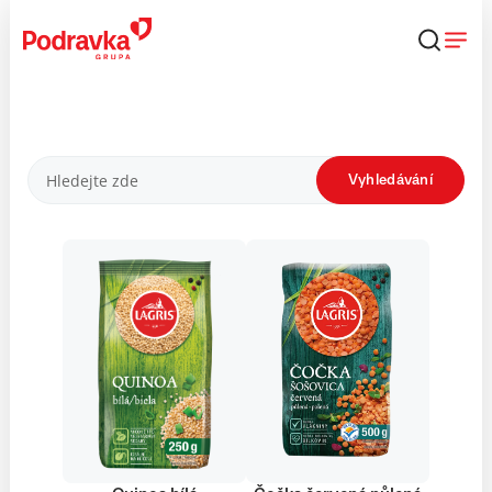
Přejít
k
obsahu
Produkty
Vyhledávání