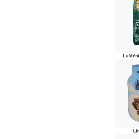
Luštěn
Li