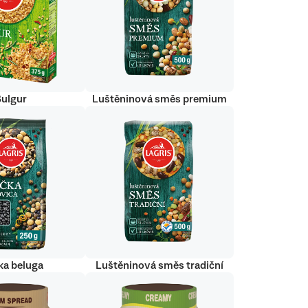
Bulgur
Luštěninová směs premium
ka beluga
Luštěninová směs tradiční