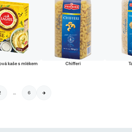
vá kaše s mlékem
Chifferi
T
2
…
6