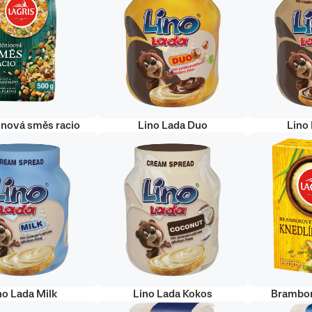
inová směs racio
Lino Lada Duo
Lino
no Lada Milk
Lino Lada Kokos
Brambor