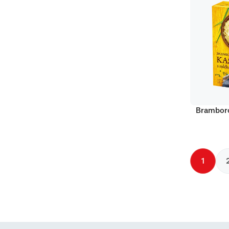
Bramboro
1