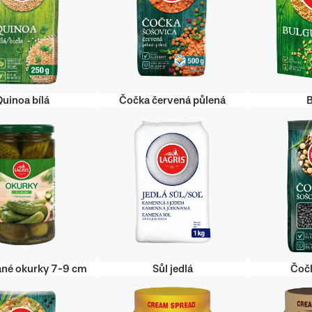
uinoa bílá
Čočka červená půlená
ané okurky 7-9 cm
Sůl jedlá
Čoč