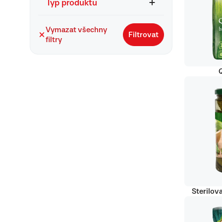
Typ produktu
Vymazat všechny
Filtrovat
filtry
Q
Sterilov