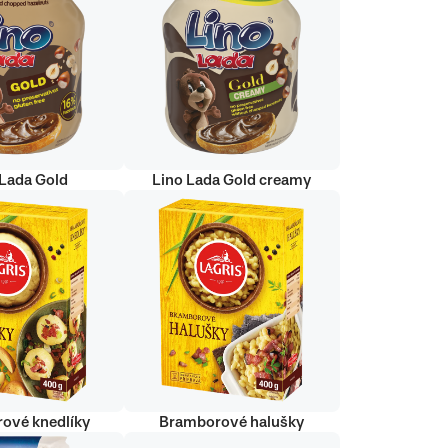
 Lada Gold
Lino Lada Gold creamy
ové knedlíky
Bramborové halušky