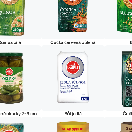
uinoa bílá
Čočka červená půlená
ané okurky 7-9 cm
Sůl jedlá
Čoč