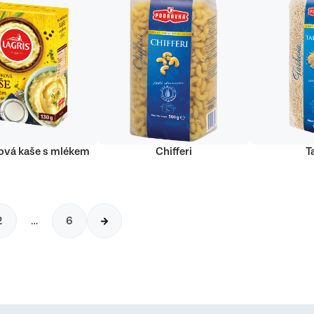
vá kaše s mlékem
Chifferi
T
2
…
6