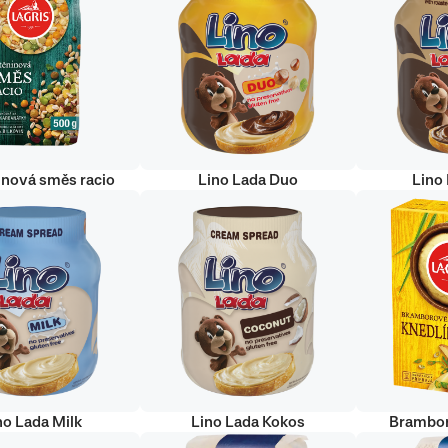
inová směs racio
Lino Lada Duo
Lino
no Lada Milk
Lino Lada Kokos
Brambor