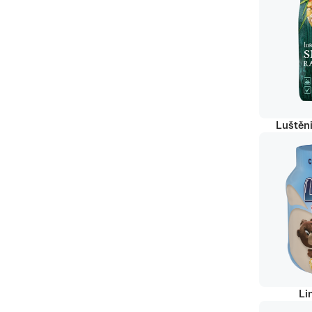
Luštěn
Li