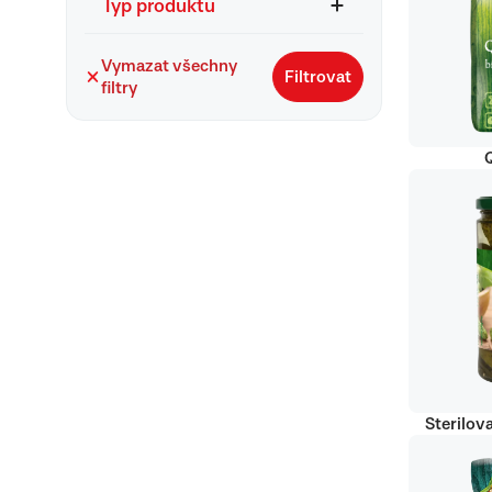
Typ produktu
Vymazat všechny
Filtrovat
filtry
Q
Sterilov