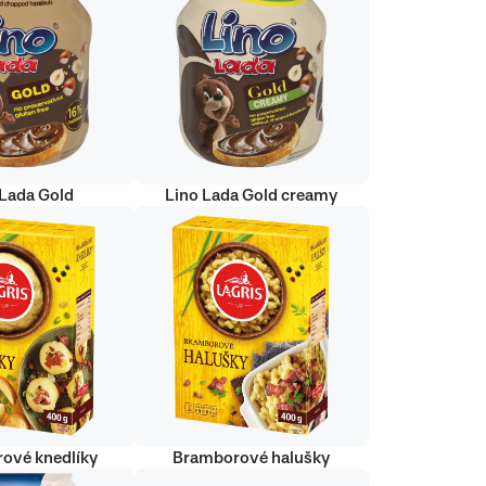
 Lada Gold
Lino Lada Gold creamy
ové knedlíky
Bramborové halušky