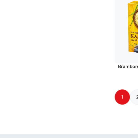
Bramboro
1