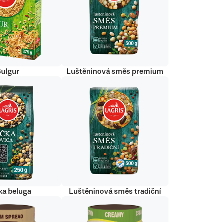
Bulgur
Luštěninová směs premium
ka beluga
Luštěninová směs tradiční