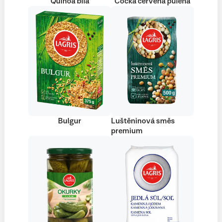
Quinoa bílá
Čočka červená půlená
Bulgur
Luštěninová směs
premium