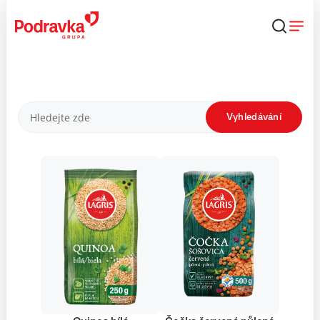
Přejít
k
obsahu
Produkty
Vyhledávání