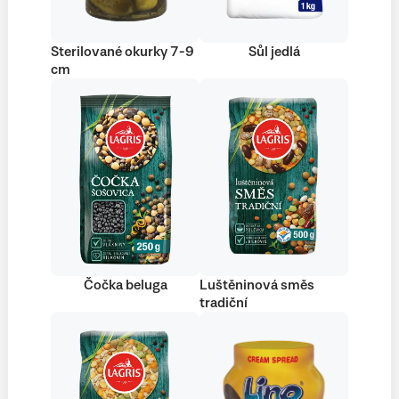
Sterilované okurky 7-9
Sůl jedlá
cm
Čočka beluga
Luštěninová směs
tradiční