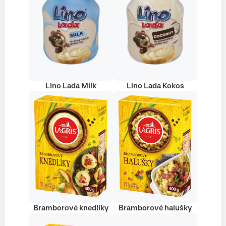
Lino Lada Milk
Lino Lada Kokos
Bramborové knedlíky
Bramborové halušky