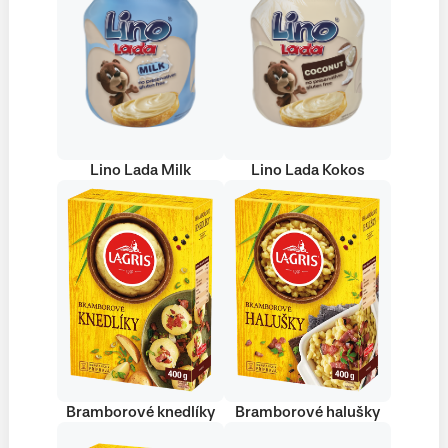
Lino Lada Milk
Lino Lada Kokos
Bramborové knedlíky
Bramborové halušky