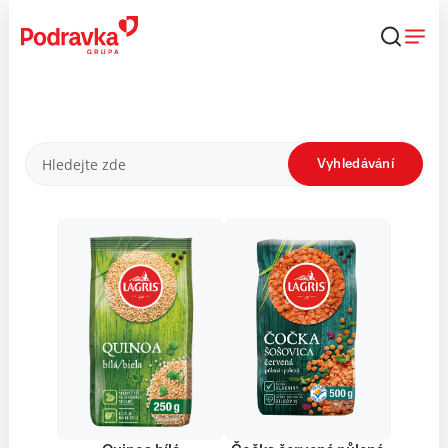
Přejít
k
obsahu
Produkty
Vyhledávání