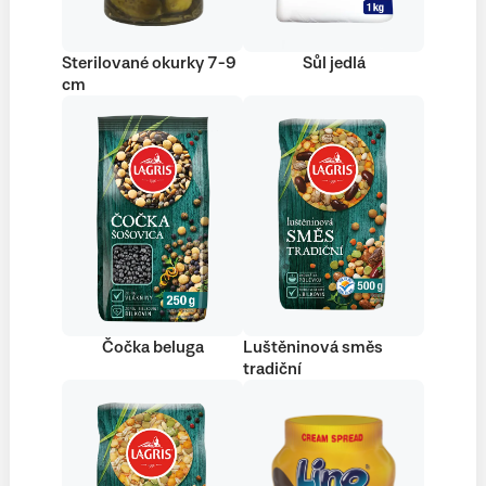
Sterilované okurky 7-9
Sůl jedlá
cm
Čočka beluga
Luštěninová směs
tradiční