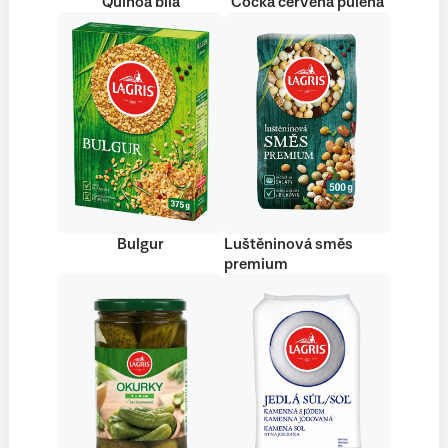
Quinoa bílá
Čočka červená půlená
Bulgur
Luštěninová směs
premium