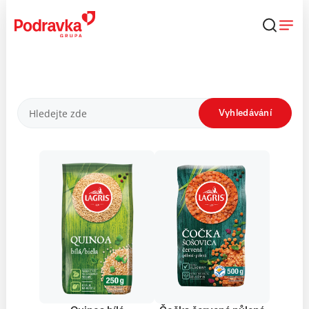
Přejít
k
obsahu
Produkty
Vyhledávání