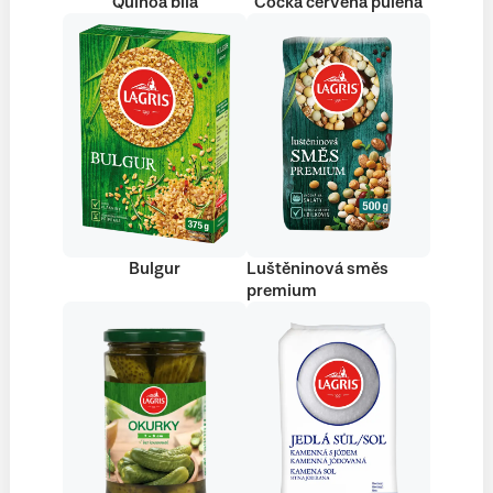
Quinoa bílá
Čočka červená půlená
Bulgur
Luštěninová směs
premium