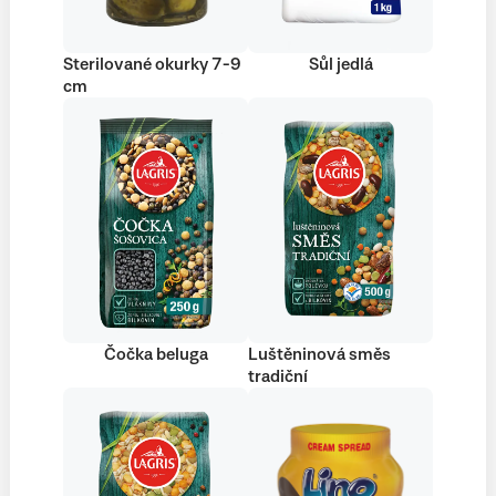
Sterilované okurky 7-9
Sůl jedlá
cm
Čočka beluga
Luštěninová směs
tradiční