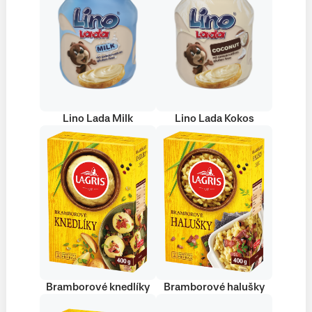
Lino Lada Milk
Lino Lada Kokos
Bramborové knedlíky
Bramborové halušky