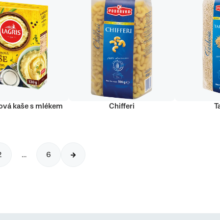
vá kaše s mlékem
Chifferi
T
2
…
6