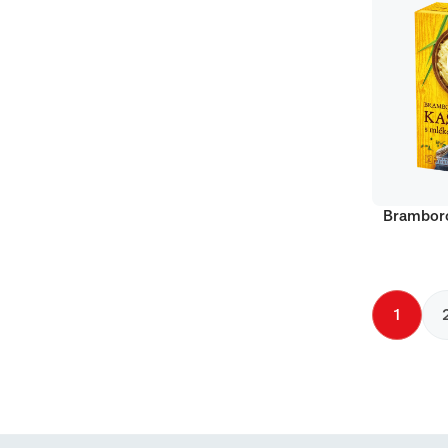
Bramboro
1