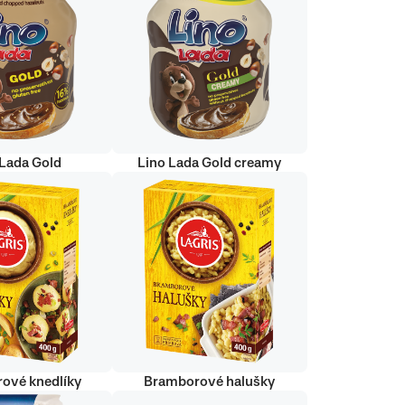
 Lada Gold
Lino Lada Gold creamy
ové knedlíky
Bramborové halušky