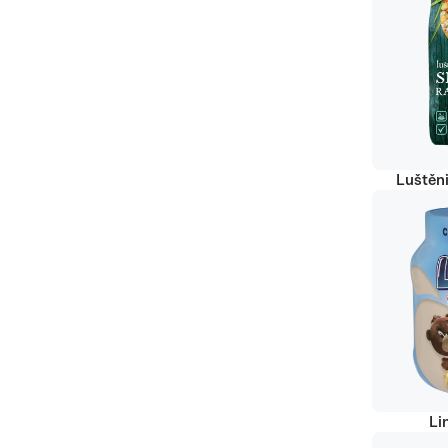
Luštěn
Li