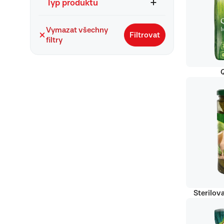
Typ produktu
Vymazat všechny
Filtrovat
filtry
Q
Sterilov