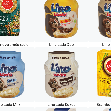
inová směs racio
Lino Lada Duo
Lino
no Lada Milk
Lino Lada Kokos
Brambor