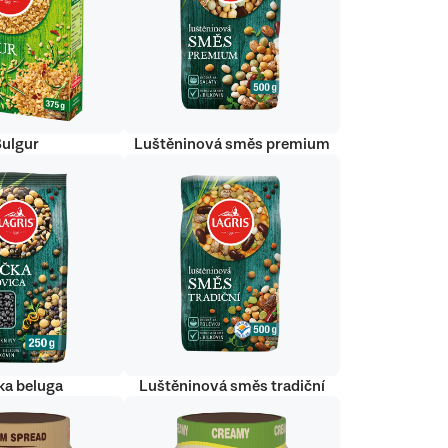
Bulgur
Luštěninová směs premium
ka beluga
Luštěninová směs tradiční