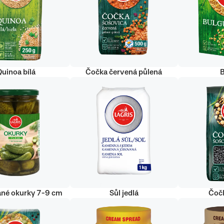
uinoa bílá
Čočka červená půlená
ané okurky 7-9 cm
Sůl jedlá
Čoč