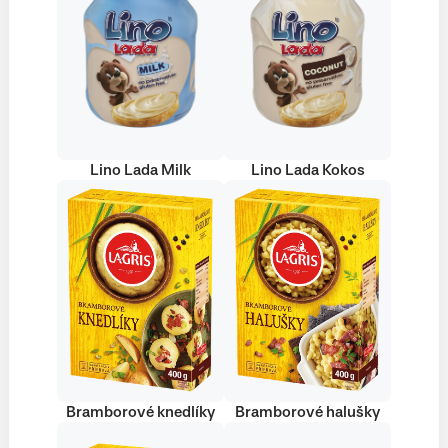
Lino Lada Milk
Lino Lada Kokos
Bramborové knedlíky
Bramborové halušky