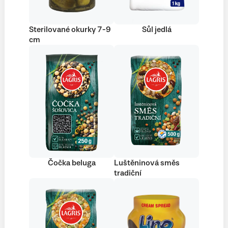
Sterilované okurky 7-9
Sůl jedlá
cm
Čočka beluga
Luštěninová směs
tradiční