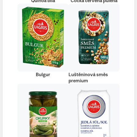
Quinoa bílá
Čočka červená půlená
Bulgur
Luštěninová směs
premium