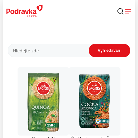
Přejít
k
obsahu
Produkty
Vyhledávání