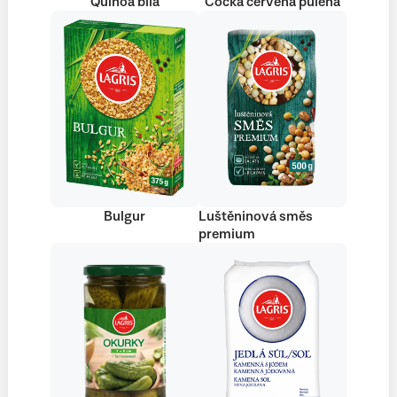
Quinoa bílá
Čočka červená půlená
Bulgur
Luštěninová směs
premium