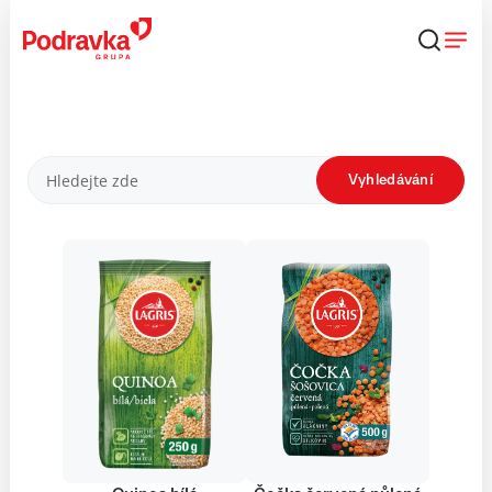
Přejít
k
obsahu
Produkty
Vyhledávání