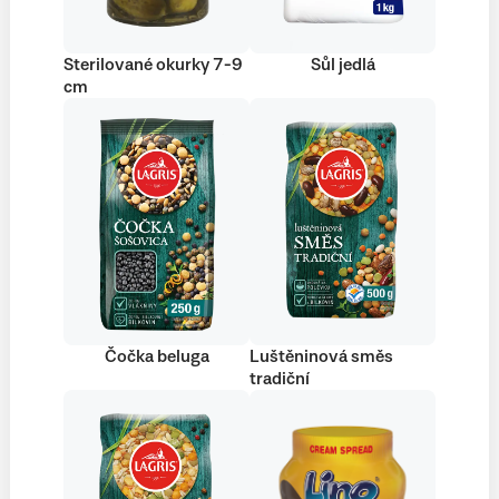
Sterilované okurky 7-9
Sůl jedlá
cm
Čočka beluga
Luštěninová směs
tradiční