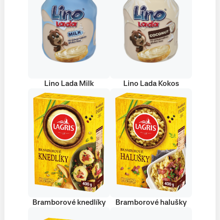
Lino Lada Milk
Lino Lada Kokos
Bramborové knedlíky
Bramborové halušky