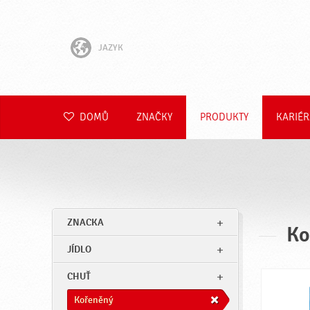
JAZYK
English
Hrvatski
DOMŮ
ZNAČKY
PRODUKTY
KARIÉR
Slovenščina
Slovenčina
Polski
ZNACKA
Ko
Română
JÍDLO
Deutsch
CHUŤ
Kořeněný