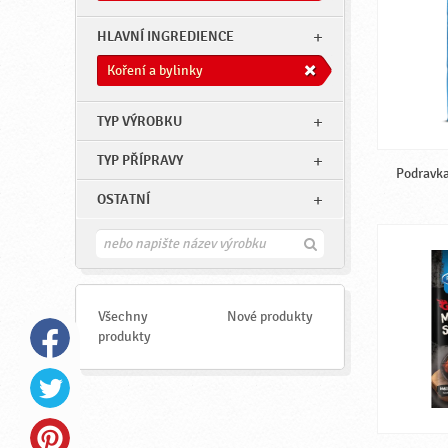
HLAVNÍ INGREDIENCE
Koření a bylinky
TYP VÝROBKU
TYP PŘÍPRAVY
Podravka
OSTATNÍ
H
l
e
d
a
Všechny
Nové produkty
t
produkty