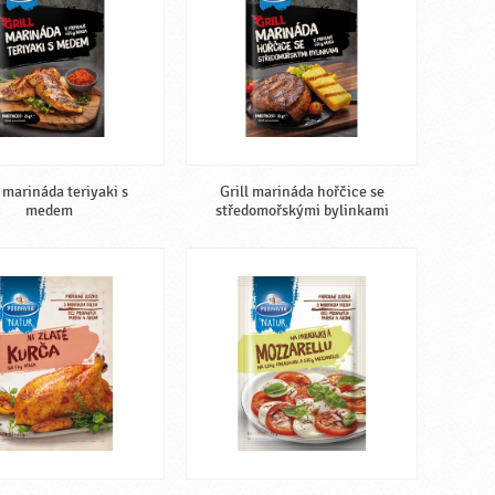
l marináda teriyaki s
Grill marináda hořčice se
medem
středomořskými bylinkami