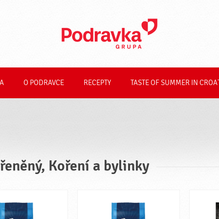
A
O PODRAVCE
RECEPTY
TASTE OF SUMMER IN CROA
řeněný, Koření a bylinky