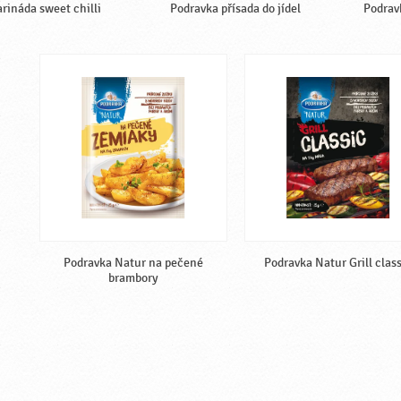
arináda sweet chilli
Podravka přísada do jídel
Podrav
Podravka Natur na pečené
Podravka Natur Grill clas
brambory