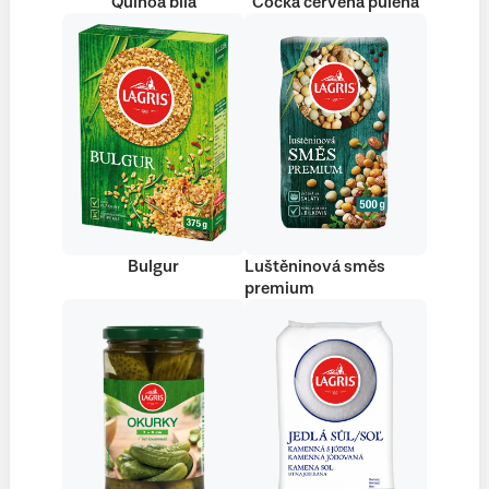
Quinoa bílá
Čočka červená půlená
Bulgur
Luštěninová směs
premium