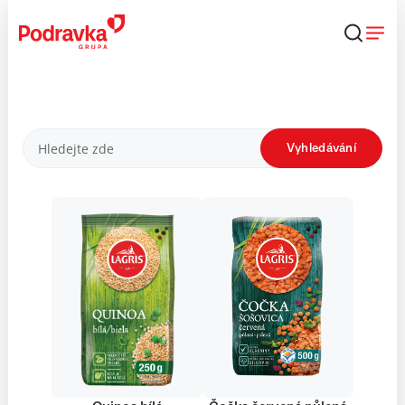
Přejít
k
obsahu
Produkty
Vyhledávání