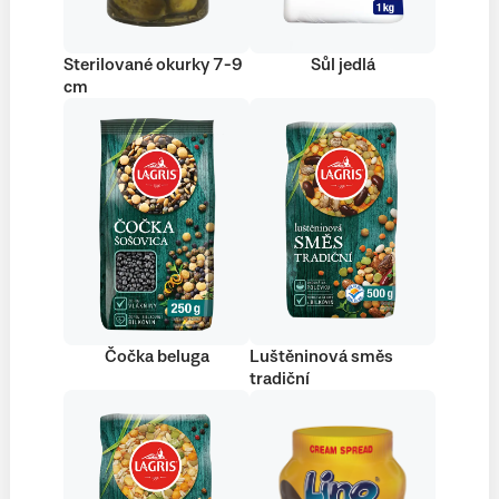
Sterilované okurky 7-9
Sůl jedlá
cm
Čočka beluga
Luštěninová směs
tradiční