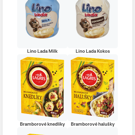
Lino Lada Milk
Lino Lada Kokos
Bramborové knedlíky
Bramborové halušky