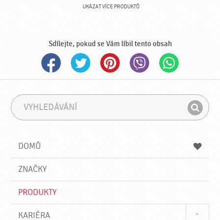
UKÁZAT VÍCE PRODUKTŮ
Sdílejte, pokud se Vám líbil tento obsah
V
F
y
r
H
h
á
l
l
z
e
e
e
DOMŮ
d
d
á
a
v
ZNAČKY
t
á
n
PRODUKTY
í
KARIÉRA