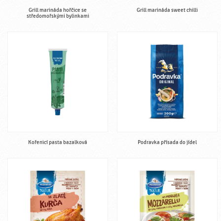
Grill marináda hořčice se
Grill marináda sweet chilli
středomořskými bylinkami
Kořenicí pasta bazalková
Podravka přísada do jídel