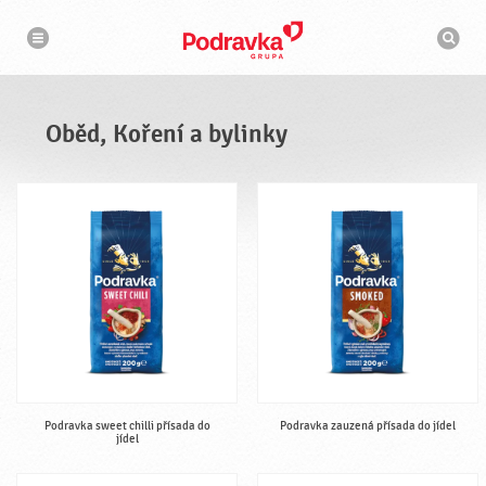
n
V
a
y
v
h
i
g
l
a
e
c
d
e
á
Oběd, Koření a bylinky
v
a
č
Podravka sweet chilli přísada do
Podravka zauzená přísada do jídel
jídel