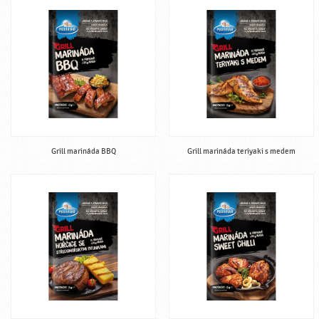
Grill marináda BBQ
Grill marináda teriyaki s medem