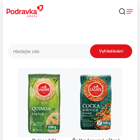
Přejít
k
obsahu
Produkty
Vyhledávání