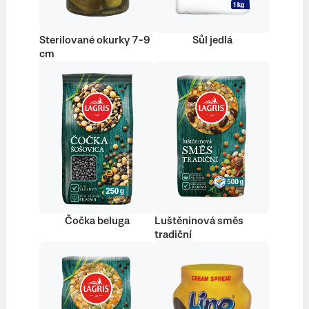
Sterilované okurky 7-9
Sůl jedlá
cm
Čočka beluga
Luštěninová směs
tradiční