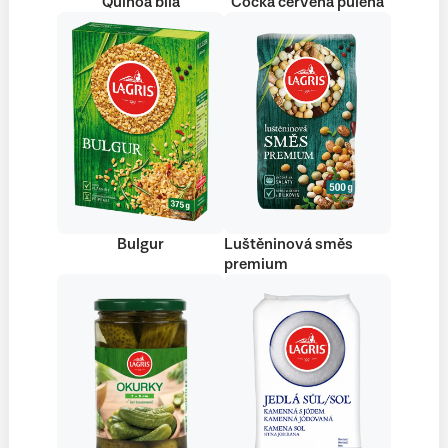
Quinoa bílá
Čočka červená půlená
Bulgur
Luštěninová směs
premium