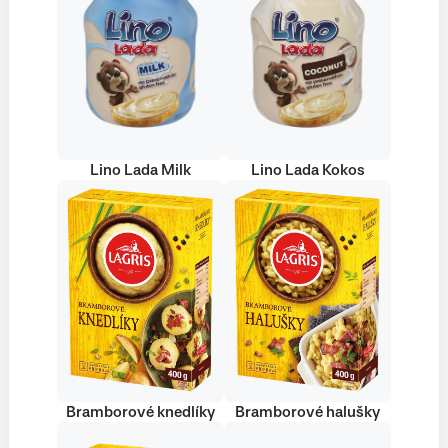
Lino Lada Milk
Lino Lada Kokos
Bramborové knedlíky
Bramborové halušky