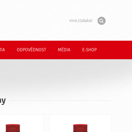
Vyhledávání
Fráze
Hledat
TIA
ODPOVĚDNOST
MÉDIA
E-SHOP
ny