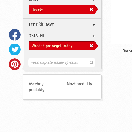
Kyselý
TYP PŘÍPRAVY
OSTATNÍ
Vhodné pro vegetariány
Barb
H
l
e
d
a
Všechny
Nové produkty
t
produkty