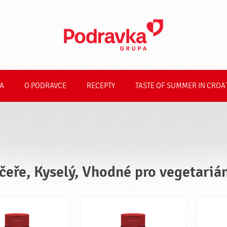
A
O PODRAVCE
RECEPTY
TASTE OF SUMMER IN CROA
čeře, Kyselý, Vhodné pro vegetariá