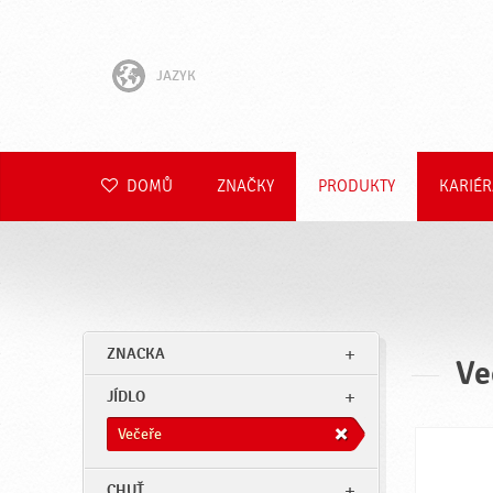
JAZYK
English
Hrvatski
DOMŮ
ZNAČKY
PRODUKTY
KARIÉR
Slovenščina
Slovenčina
Polski
ZNACKA
Ve
Română
JÍDLO
Deutsch
Večeře
CHUŤ